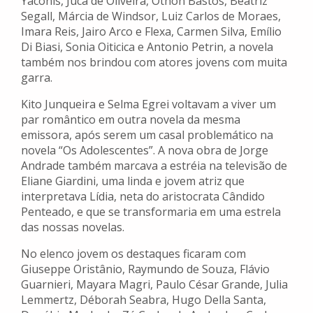
Yáconis, Juca de Oliveira, Othon Bastos, Beatriz
Segall, Márcia de Windsor, Luiz Carlos de Moraes,
Imara Reis, Jairo Arco e Flexa, Carmen Silva, Emílio
Di Biasi, Sonia Oiticica e Antonio Petrin, a novela
também nos brindou com atores jovens com muita
garra.
Kito Junqueira e Selma Egrei voltavam a viver um
par romântico em outra novela da mesma
emissora, após serem um casal problemático na
novela “Os Adolescentes”. A nova obra de Jorge
Andrade também marcava a estréia na televisão de
Eliane Giardini, uma linda e jovem atriz que
interpretava Lídia, neta do aristocrata Cândido
Penteado, e que se transformaria em uma estrela
das nossas novelas.
No elenco jovem os destaques ficaram com
Giuseppe Oristânio, Raymundo de Souza, Flávio
Guarnieri, Mayara Magri, Paulo César Grande, Julia
Lemmertz, Déborah Seabra, Hugo Della Santa,