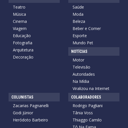
Teatro
Saúde
Música
Moda
Cinema
Beleza
Viagem
Beber e Comer
Educação
Esporte
Fotografia
Mundo Pet
Arquitetura
NOTÍCIAS
Decoração
Motor
Televisão
Autoridades
Na Mídia
Viralizou na Internet
COLUNISTAS
COLABORADORES
Zacarias Pagnanelli
Rodrigo Pagliani
Godi Júnior
Tânia Voss
Heródoto Barbeiro
Thiaggo Camilo
Tô Na Fama