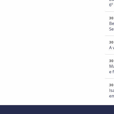
6º
30
Be
Se
30
A 
30
Ma
e 
30
Is
em