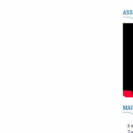
ASS
MAI
3 
Za