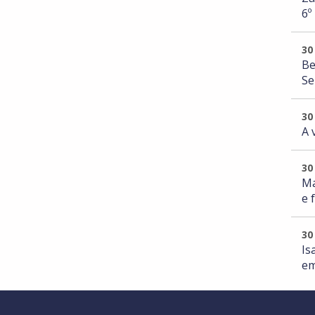
6º
30
Be
Se
30
A 
30
Ma
e 
30
Is
em