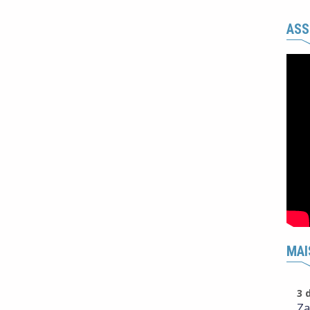
ASS
MAI
3 
Za