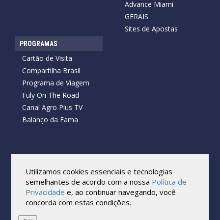
Advance Miami
GERAIS
Sites de Apostas
PROGRAMAS
Cartão de Visita
Compartilha Brasil
Programa de Viagem
Fuly On The Road
Canal Agro Plus TV
Balanço da Fama
Copyright © 2026 Cartão de Visita News.
Todos os direitos reservados.
Utilizamos cookies essenciais e tecnologias
Reprodução no todo ou em parte sob qualquer forma ou meio,
semelhantes de acordo com a nossa
Política de
sem expressa autorização por escrito do Cartão de Visita, é
Privacidade
e, ao continuar navegando, você
proibida.
concorda com estas condições.
As marcas e imagens utilizadas no projeto são os direitos autorais
de seus respectivos proprietários. Eles são usados ​​apenas para fins
de exibição.