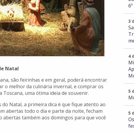
6º
3 
Sa
Tr
me
4 
Mi
de Natal
Ap
Mu
na, são feirinhas e em geral, poderá encontrar
r o melhor da culinária invernal, e comprar os
5 
a Toscana, uma ótima ideia de souvenir.
Mu
do Natal, a primeira dica é que fique atento ao
am abertas todo o dia e parte da noite, fecham
5 
rão abertas também aos domingos para que você
Os
fe