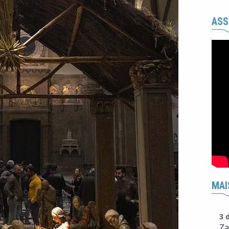
ASS
MAI
3 
Za