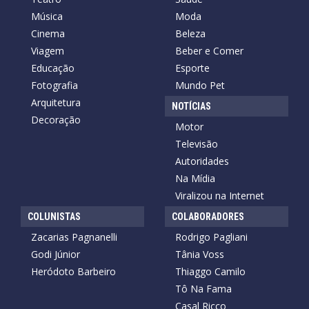
Música
Moda
Cinema
Beleza
Viagem
Beber e Comer
Educação
Esporte
Fotografia
Mundo Pet
Arquitetura
NOTÍCIAS
Decoração
Motor
Televisão
Autoridades
Na Mídia
Viralizou na Internet
COLUNISTAS
COLABORADORES
Zacarias Pagnanelli
Rodrigo Pagliani
Godi Júnior
Tânia Voss
Heródoto Barbeiro
Thiaggo Camilo
Tô Na Fama
Casal Ricco