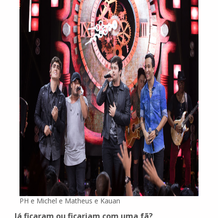
PH e Michel e Matheus e Kauan
Já ficaram ou ficariam com uma fã?