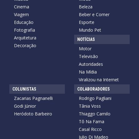
Cinema
Beleza
Viagem
Beber e Comer
Educação
Esporte
Fotografia
Mundo Pet
Arquitetura
NOTÍCIAS
Decoração
Motor
Televisão
Autoridades
Na Mídia
Viralizou na Internet
COLUNISTAS
COLABORADORES
Zacarias Pagnanelli
Rodrigo Pagliani
Godi Júnior
Tânia Voss
Heródoto Barbeiro
Thiaggo Camilo
Tô Na Fama
Casal Ricco
Julio Di Madeo