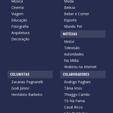
Música
Moda
Cinema
Beleza
Viagem
Beber e Comer
Educação
Esporte
Fotografia
Mundo Pet
Arquitetura
NOTÍCIAS
Decoração
Motor
Televisão
Autoridades
Na Mídia
Viralizou na Internet
COLUNISTAS
COLABORADORES
Zacarias Pagnanelli
Rodrigo Pagliani
Godi Júnior
Tânia Voss
Heródoto Barbeiro
Thiaggo Camilo
Tô Na Fama
Casal Ricco