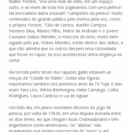
Walter Forster, "era uma rede de vôlei, em um espaço
curto, e ao invés de bola nós jogávamos com uma peteca".
Na brincadeira diária estavam "campeões da peteca" muito
conhecidos do grande público pelo menos pela voz, como
o próprio Forster, Túlio de Lemos, Aurélio Campos,
Homero Silva, Ribeiro Filho, Heitor de Andrade e o jovem
Cassiano Gabus Mendes, o mascote do time, muito bem
vigiado pelo pai, Otávio Mendes, então diretor das rádios, e
que não admitia que os outros dessem uma cotovelada
que fosse no rapaz. Se isso acontecesse vinha vingança na
certa!
Na torcida pelos times dos rapazes galãs estavam as
moças da "Cidade do Rádio", todas elas figuras
importantes também nos primeiros anos da TV Tupi. E elas
eram Yara Lins, Wilma Bentivegna, Hebe Camargo, Lolita
Rodrigues, Laura Cardoso e Lia de Aguiar.
Um belo dia, em pleno momento decisivo do jogo de
peteca, por volta de 15h30, em uma disputa acirrada entre
os dois times, eis que chegam Assis Chateaubriand e três
engenheiros norte-americanos. Os "atletas" não
imaginavam que teriam uma torcida de "peso" e até