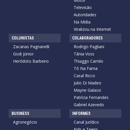
Motor
Televisão
Autoridades
Na Mídia
Viralizou na Internet
COLUNISTAS
COLABORADORES
Zacarias Pagnanelli
Rodrigo Pagliani
Godi Júnior
Tânia Voss
Heródoto Barbeiro
Thiaggo Camilo
Tô Na Fama
Casal Ricco
Julio Di Madeo
Mayne Galassi
Patrícia Fernandes
Gabriel Azevedo
BUSINESS
INFORMES
Agronegócio
Canal Jurídico
Kids e Teens