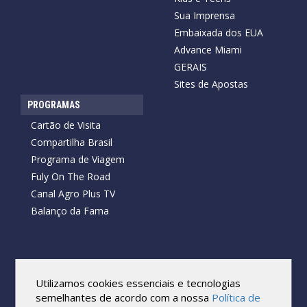
Sua Imprensa
Embaixada dos EUA
Advance Miami
GERAIS
Sites de Apostas
PROGRAMAS
Cartão de Visita
Compartilha Brasil
Programa de Viagem
Fuly On The Road
Canal Agro Plus TV
Balanço da Fama
Copyright © 2026 Cartão de Visita News.
Todos os direitos reservados.
Utilizamos cookies essenciais e tecnologias
Reprodução no todo ou em parte sob qualquer forma ou meio,
semelhantes de acordo com a nossa
Política de
sem expressa autorização por escrito do Cartão de Visita, é